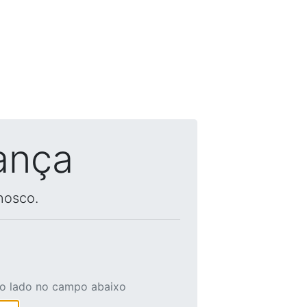
ança
nosco.
ao lado no campo abaixo