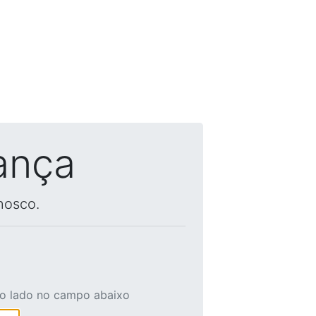
ança
nosco.
ao lado no campo abaixo