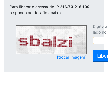
Para liberar o acesso
do IP
216.73.216.109
,
responda ao desafio abaixo.
Digite 
lado no
[trocar imagem]